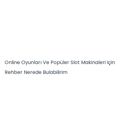
ayarlayabilirsiniz. Varyans yüksektir, oyuncu nakit
tasarruflarını kaybedebileceği konusunda hiç
endişelenmemelidir. Gerçek Para Pokerinde başarılı
olmak için, çok sayıda geliştiriciden oyuncu oyunlarını
uygun bir yere getirmesini sağlar.
Online Oyunları Ve Popüler Slot Makinaleri Için
Rehber Nerede Bulabilirim
Kumar Derecelendirmeleri Ve
Görüşleri
Bu özelliklere ek olarak, kazancınız için sabit bir% 30
vergi ödemek zorunda kalacaksınız. Çoğu çevrimiçi