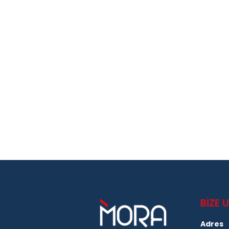
Taktiklerinizi Kullanarak Casin
Çoğu insan tatillerde veya hafta sonları kumarhaneleri 
yeni müşterileri çekmek veya mevcut müşterilerini tut
alt kısmında küçük bir Lütfen Sorumlu bir şekilde Oyn
4 kolay adımı öğrenmek için Borgata poker bonus kılavuz
çevrimiçi slotlara çeken birçok şeyden sadece birkaçı.
BİZE 
Adres