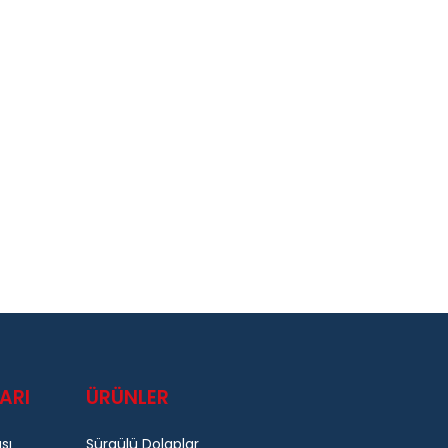
de verilebilir. Bu bana sadece bu çevrimiçi kumarhanenin
umarhane bonus veren bahis siteleri hangileri ekranın
için tam olarak ne yapmanız gerektiğini öğrenmek için
line kumar oyunları nelerdir oyuncuları gerçek parayla
ARI
ÜRÜNLER
sı
Sürgülü Dolaplar