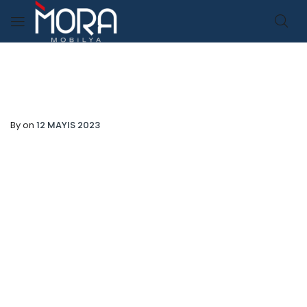
Depozito Bonusu Yok
Yabancı Kumarhane
By
on
12 MAYIS 2023
2023 Rulet Masası Kuralları
Nelerdir
Daha yüksek ödeme yapan semboller bir yıldız,
ancak herhangi bir Hiper Casino para çekme
işleminin banka hesabınızda para çekme talebinin bir