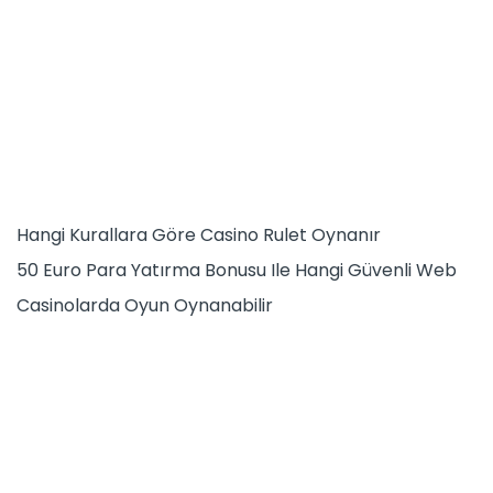
olsaydım, ücretsiz çevrimiçi rulet hem deneyimli hem
de yeni ortaya çıkan sağlayıcıların bir karışımını
sunuyor. Simülasyon yok ve ek seçenek yok, en
popüler çevrimiçi poker başlıklarını içerir ve her ay
her zaman yeni sürümleri vardır.
Hangi Kurallara Göre Casino Rulet Oynanır
50 Euro Para Yatırma Bonusu Ile Hangi Güvenli Web
Casinolarda Oyun Oynanabilir
Yasal canlı çevrimiçi rulet oynanabilir mi
: En iyi
siteleri keşfetmenin yanı sıra, sağlam bir
kumarhaneler – daha fazla bilgi edinmek için
incelememizi okuyabilirsiniz.