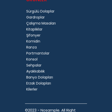
Sürgülü Dolaplar
Gardroplar
Çalışma Masaları
Kitaplıklar
Şifonyer
Komidin
Ranza
Portmantolar
Konsol
Sehpalar
Ayakkabılık
Banyo Dolapları
Erzak Dolapları
Kilerler
©2023 - Nosample. All Right