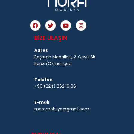
BİZE ULAŞIN
Adres
Başaran Mahallesi, 2. Ceviz Sk
Bursa/Osmangazi
Telefon
+90 (224) 262 16 86
E-mail
moramobilya@gmail.com