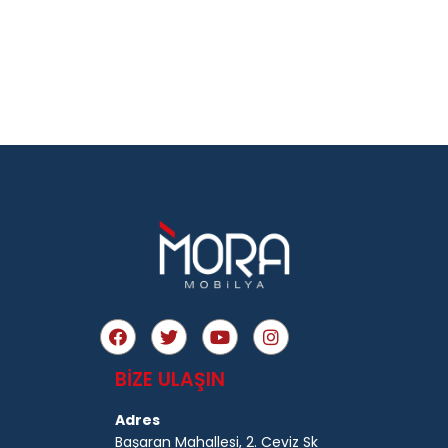
(Avrupa Blackjack, bahise bağlı olarak ödeme
tablosunda değişiklik gösterir. Casino’da Şans
Oyunları ve Bahis Oranları.
BİZE ULAŞIN
Adres
Başaran Mahallesi, 2. Ceviz Sk