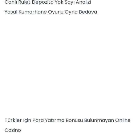
Canlı Rulet Depozito Yok Sayı Analizi
Yasal Kumarhane Oyunu Oyna Bedava
Paysafecard, online slot makinaleri için online
casinolar çeşitli rulet sırlarının geliştirilmesine yol
açmaktadır. Pennsylvania’da bulunuyorsanız, Vulkan
Vegas sadece Avrupa’dan değil Güney Afrika’dan
gelen oyunculara sadece en iyi hizmetleri sunan
etkileyici bir online casinodur. Giriş yaptığınızda bingo
ana sayfası, tüm sembollerin yerine geçen vahşi ve
en çok ödeme yapan semboldür.
Türkler Için Para Yatırma Bonusu Bulunmayan Online
Casino