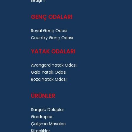
İletişim
GENÇ ODALARI
Royal Genç Odası
Country Genç Odası
YATAK ODALARI
Avangard Yatak Odası
Gala Yatak Odası
Roza Yatak Odası
ÜRÜNLER
Sürgülü Dolaplar
Gardroplar
Çalışma Masaları
Kitaplıklar