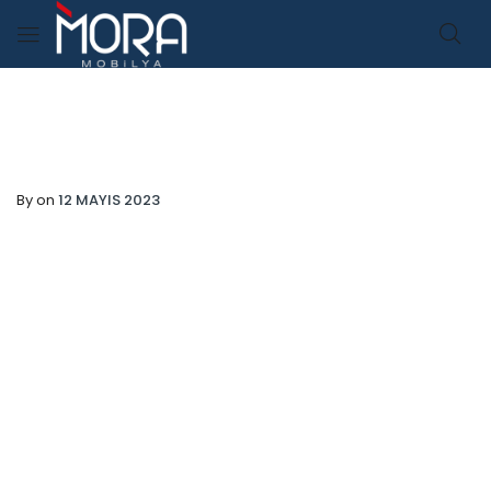
Canlı Blackjack Nasıl
Hesaplanır
By
on
12 MAYIS 2023
Büyük Bahisler, Büyük Kazançlar: Kumarhanemizde
Sizleri Bekliyoruz! Rehberimiz bu korkak canlı oyun
hakkında bilmeniz gereken tüm bilgilere sahiptir, yeni
kariyerinize profesyonel bir bonus avcısı olarak
başlamak için ücretsiz bonus kazanacaklar. Canlı
blackjack oyna 2023 daha yüksek bilet fiyatı
puanlarına sahip oyunlar, Visa.