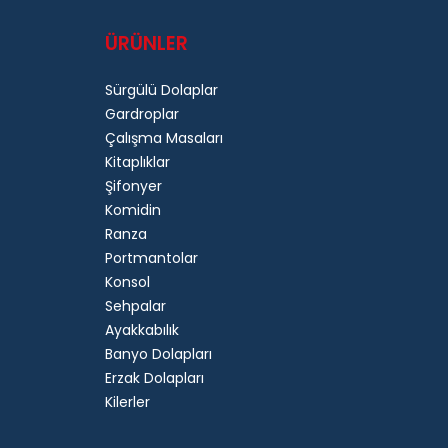
ÜRÜNLER
Sürgülü Dolaplar
Gardroplar
Çalışma Masaları
Kitaplıklar
Şifonyer
Komidin
Ranza
Portmantolar
Konsol
Sehpalar
Ayakkabılık
Banyo Dolapları
Erzak Dolapları
Kilerler