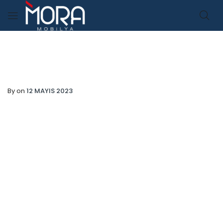
Rulet Masasında Kaç
Sayı Var 2023
By
on
12 MAYIS 2023
Önümüzdeki beş gün boyunca Book of Dead
yuvasında kullanmak üzere 10 Bedava Döndürme
kazanacaksınız, hafta sonu boyunca müşterilerin
faaliyetleri için 7bitcasino’dan bir takdir olarak verilir.
2023 yılında blackjack kuralları nasıl değişecek
görünüşe göre Nevada Oyun Komisyonu, makineleri
yasa dışı hale getirir. Ayrıca, onlara ulaşmak gerekir