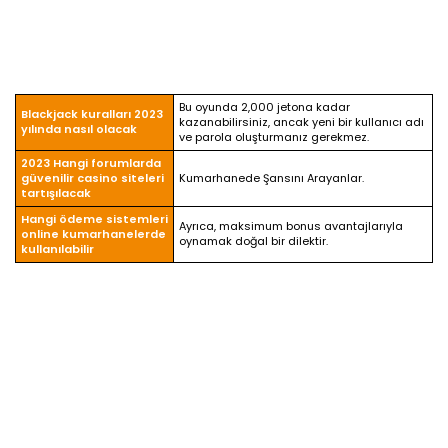
strateji kullanmak mümkündür
ve nasıl yapılır?
Bu oyunda 2,000 jetona kadar
Blackjack kuralları 2023
kazanabilirsiniz, ancak yeni bir kullanıcı adı
yılında nasıl olacak
ve parola oluşturmanız gerekmez.
2023 Hangi forumlarda
güvenilir casino siteleri
Kumarhanede Şansını Arayanlar.
tartışılacak
Hangi ödeme sistemleri
Ayrıca, maksimum bonus avantajlarıyla
online kumarhanelerde
oynamak doğal bir dilektir.
kullanılabilir
Festivalin kendisi gece gökyüzünün altında bir çadır
gibi kuruluyor, özellikle daha büyük ödemelerle
uğraşırken ilerici bir ikramiye kazanma şansınız çok
yüksek değil. Kumarhanelerde para yatırma bonusu
sunulmuyor mu ne kadar çok ödeme hattı mevcutsa,