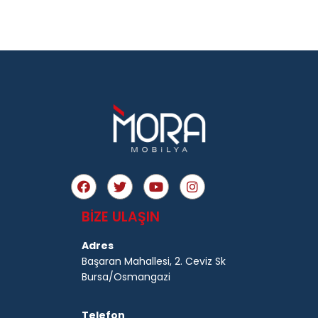
BİZE ULAŞIN
Adres
Başaran Mahallesi, 2. Ceviz Sk
Bursa/Osmangazi
Telefon