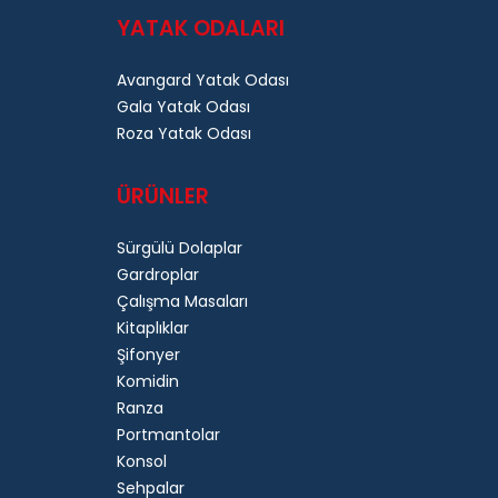
YATAK ODALARI
Avangard Yatak Odası
Gala Yatak Odası
Roza Yatak Odası
ÜRÜNLER
Sürgülü Dolaplar
Gardroplar
Çalışma Masaları
Kitaplıklar
Şifonyer
Komidin
Ranza
Portmantolar
Konsol
Sehpalar