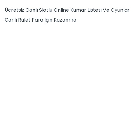
Ücretsiz Canlı Slotlu Online Kumar Listesi Ve Oyunlar
Canlı Rulet Para Için Kazanma
Rulet Depozito Yok Analiz
2023 Yılı için bedava kumar oyunu indirme
seçenekleri nelerdir
Yasal kumarhane slot oyunları deneme bonusu
veren siteler hangileridir
Şans Oyunları: Kumarhanede
Kendinizi Deneyin!
Sadece akıllı telefonunuzda veya tabletinizde casino
web sitesini açın ve elinizin altında tam oyun keyfini