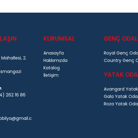
ULAŞIN
KURUMSAL
GENÇ ODAL
Anasayfa
Royal Genç Oda
Mahallesi, 2.
Hakkımızda
Country Genç 
k
Katalog
Osmangazi
YATAK ODA
İletişim
n
Avangard Yatak
4) 262 16 86
Gala Yatak Oda
Roza Yatak Oda
bilya@gmail.c