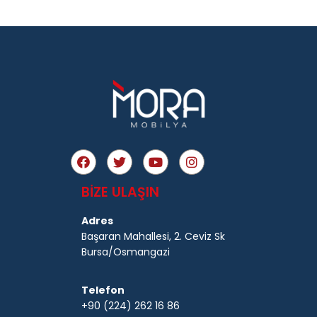
BİZE ULAŞIN
Adres
Başaran Mahallesi, 2. Ceviz Sk
Bursa/Osmangazi
Telefon
+90 (224) 262 16 86