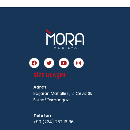
BİZE ULAŞIN
Adres
Başaran Mahallesi, 2. Ceviz Sk
Bursa/Osmangazi
Telefon
+90 (224) 262 16 86