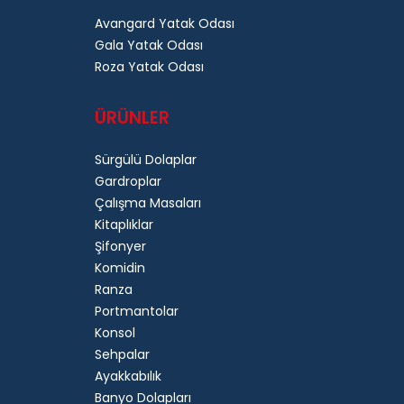
Avangard Yatak Odası
Gala Yatak Odası
Roza Yatak Odası
ÜRÜNLER
Sürgülü Dolaplar
Gardroplar
Çalışma Masaları
Kitaplıklar
Şifonyer
Komidin
Ranza
Portmantolar
Konsol
Sehpalar
Ayakkabılık
Banyo Dolapları