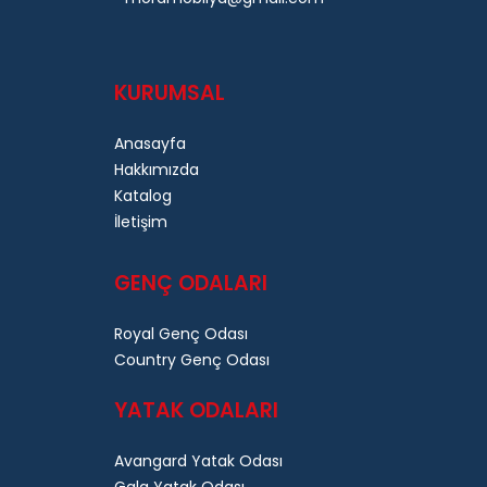
KURUMSAL
Anasayfa
Hakkımızda
Katalog
İletişim
GENÇ ODALARI
Royal Genç Odası
Country Genç Odası
YATAK ODALARI
Avangard Yatak Odası
Gala Yatak Odası