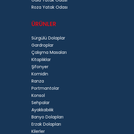
Roza Yatak Odası
ÜRÜNLER
Sürgülü Dolaplar
Gardroplar
Çalışma Masaları
Kitaplıklar
Şifonyer
Komidin
Ranza
Portmantolar
Konsol
Sehpalar
Ayakkabılık
Banyo Dolapları
Erzak Dolapları
Kilerler