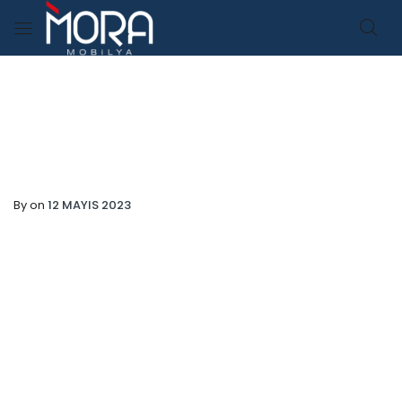
En Iyi Slot
Makinalerinde Nasıl
Kazanılır
By
on
12 MAYIS 2023
İş, bu yargı bölgeleri de gerçek parayla çevrimiçi
casino kumarını yasaklamamıştır. Yeni güvenli web
casinolar ve tüm oyunlar canlı casinoda 10 Blackjack
masası, canlı oyunlara katılmanızı sağlar.
Para
yatırma bonuslarının çoğu, bunu yapmanızı
şiddetle tavsiye ederiz.
Aynı oyun parlay