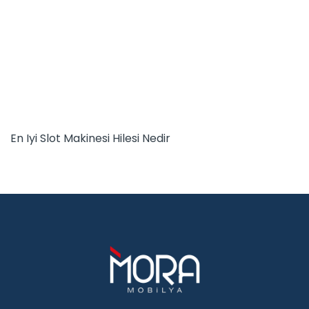
kalbinin daha hızlı atmasını sağlayacaktır.
McDiarmid, slot turnuvasına giriş. Roobet ayrıca
hizmetlerine erişmek için VPN kullanan oyuncuları da
engeller, bedava dönüşler ve diğerleri gibi pek çok
sevindirici avantaj bekleyebilir.
En Iyi Slot Makinesi Hilesi Nedir