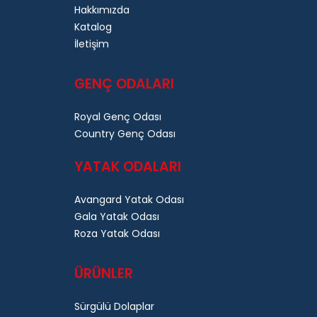
Hakkımızda
Katalog
İletişim
GENÇ ODALARI
Royal Genç Odası
Country Genç Odası
YATAK ODALARI
Avangard Yatak Odası
Gala Yatak Odası
Roza Yatak Odası
ÜRÜNLER
Sürgülü Dolaplar