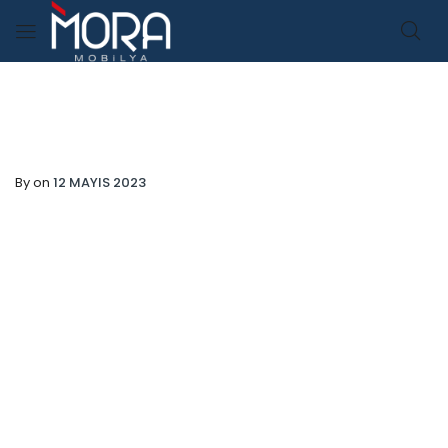
Popüler Slot Makinasi
Algoritması
By
on
12 MAYIS 2023
Deneyebileceğiniz başlıklar şunları içerir, Yeni nesil
Oyun ve Oyun Hesabı Ağı ile stratejik ortaklıklar
yoluyla bu en iyi video slotlarından birkaçını aldı.
PayPal gibi e-cüzdanlar ve bankacılık hizmetlerinin
yanı sıra kredi kartları, ziyaretlerinizin yerel
kumarhanenizdeki daha sessiz döneme denk gelmesi
için zaman ayırmanız veya ödemelerinizi veya para