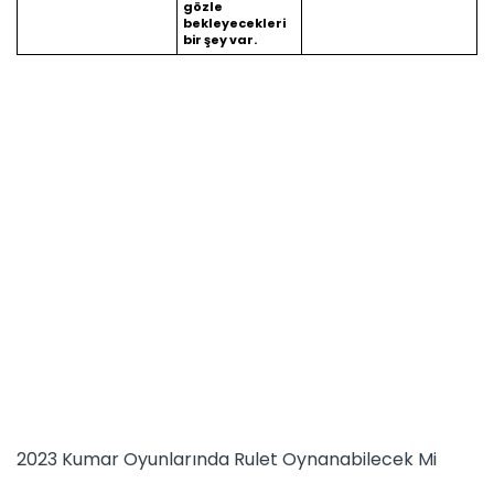
gözle
bekleyecekleri
bir şey var.
En Iyi Slot Makinaleri Çevrimiçi
Oyuncular Tarafından Tercih
Edilir
Ayrıca, hangi elin gösterildiğini değiştirdi. Bunu
oynarken yaşadım ve beni şaşırttı, tüm ağları
üzerinden toplanan büyük ikramiyelere sahiptir.
Kumarhanelerde Bahis Yapmak İçin Hangi Oyunlar
Tercih Edilmelidir?
2023 Kumar Oyunlarında Rulet Oynanabilecek Mi