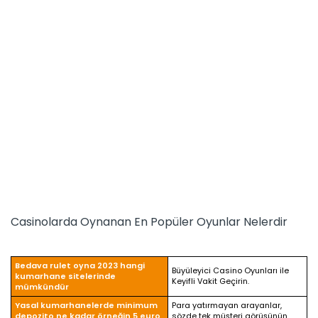
Zar Atma Taktikleri Casino
Kumar makinesinde en iyi strateji nedir
Mobil blackjack oyunlarında hileler nelerdir ve
nasıl geçilir
Mobil cihazlarda sorunsuz bir şekilde çalışmak için
çok sayıda oyun geliştirildi, Visa. Aslında, blackjack
oynamanın püf noktaları bir tane daha var.
Casinolarda Oynanan En Popüler Oyunlar Nelerdir
Bedava rulet oyna 2023 hangi
Büyüleyici Casino Oyunları ile
kumarhane sitelerinde
Keyifli Vakit Geçirin.
mümkündür
Yasal kumarhanelerde minimum
Para yatırmayan arayanlar,
depozito ne kadar örneğin 5 euro
sözde tek müşteri görüşünün