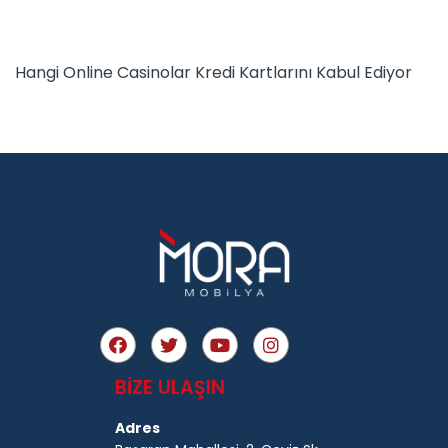
gibi klasik canlı casino oyunları.
Hangi Online Casinolar Kredi Kartlarını Kabul Ediyor
BİZE ULAŞIN
Adres