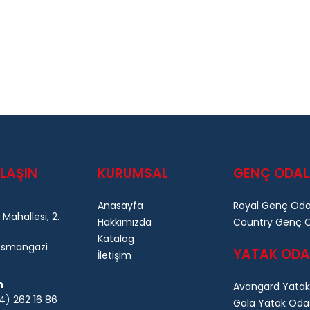
ULAŞIN
KURUMSAL
GENÇ ODAL
Anasayfa
Royal Genç Oda
Mahallesi, 2.
Hakkımızda
Country Genç 
k
Katalog
Osmangazi
YATAK ODA
İletişim
n
Avangard Yatak
4) 262 16 86
Gala Yatak Oda