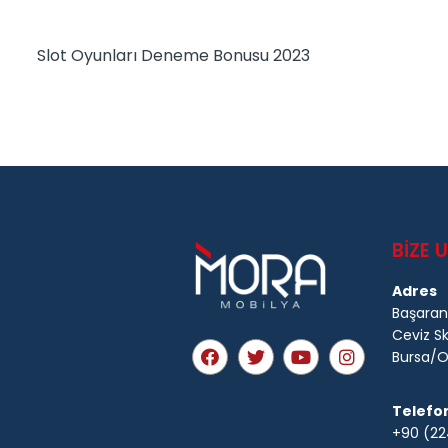
Slot Oyunları Deneme Bonusu 2023
BİZE 
Adres
Başaran 
Ceviz S
Bursa/
Telefo
+90 (22