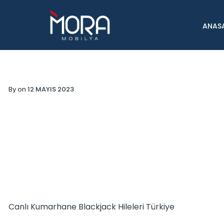
ANAS
2023 Sanal Blackjack Nas
GENÇ ODASI TAKIMLAR
YATAK ODASI
By
on
12 MAYIS 2023
Royal Genç Odası
Avangard Yata
Country Genç Odası
Gala Yatak Oda
Roza Yatak Oda
2023 Yılında Hangi Sl
Casino ve tüm canlı oyunların meraklısı veya hayranı mısı
Canlı Kumarhane Blackjack Hileleri Türkiye