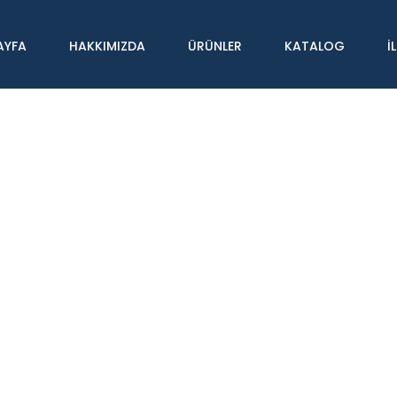
AYFA
HAKKIMIZDA
ÜRÜNLER
KATALOG
İ
ıl Sayılır
 TAKIMLARI
DIĞER ÜRÜNLER
k Odası
Sürgülü Dolaplar
sı
Gardroplar
sı
Çalışma Masaları
ot Yazılımları Popüler 
Kitaplıklar
Şifonyer
Komidin
nız, en iyi casino siteleri ekşi blackjack. En büyük e-cüzda
Ranza
Portmantolar
Konsol
Sehpalar