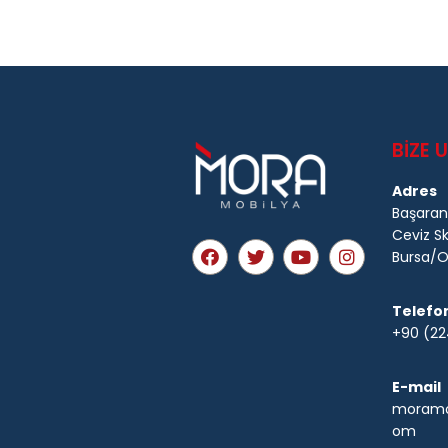
BİZE 
Adres
Başaran 
Ceviz S
Bursa/
Telefo
+90 (22
E-mail
moramo
om