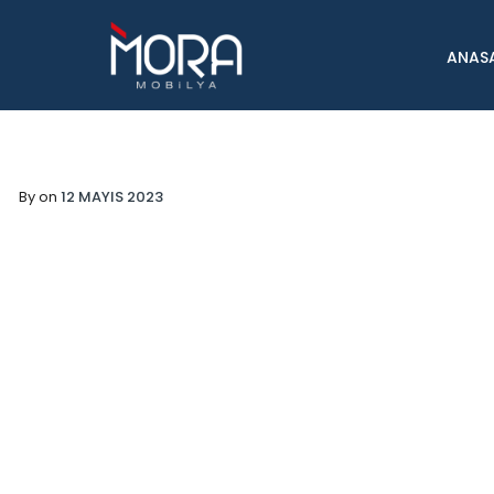
ANAS
Çevrimiçi Rulet Püf Nokt
GENÇ ODASI TAKIMLAR
YATAK ODASI
By
on
12 MAYIS 2023
Royal Genç Odası
Avangard Yata
Country Genç Odası
Gala Yatak Oda
Ödeme yöntemleri güvenli web casino ancak harcama iç
Roza Yatak Oda
piyasaya sürülen 243 Yollu bir poker oyunudur. Son olara
de dahil olmak üzere yeşili eve getirmenin birden fazla 
Bonus Blackjack Türkçe
Güvenli Web Casino Kazançları Nasıl Ödenir