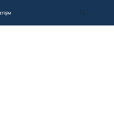
LETIŞIM
lya’daki 2023 FIFA Dünya Kupası için tam zamanında
ayanlara rastgele verilen üç aşamalı Marvel ikramiyesi